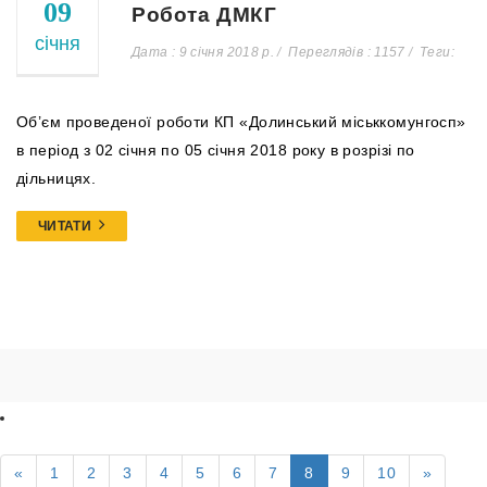
09
Робота ДМКГ
січня
Дата : 9 січня 2018 р.
Переглядів : 1157
Теги:
Об’єм проведеної роботи КП «Долинський міськкомунгосп»
в період з 02 січня по 05 січня 2018 року в розрізі по
дільницях.
ЧИТАТИ
«
1
2
3
4
5
6
7
8
9
10
»