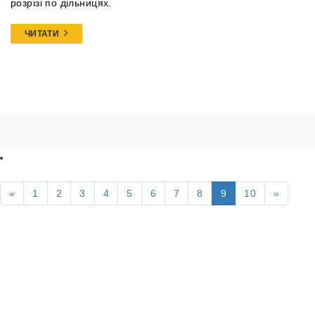
розрізі по дільницях.
ЧИТАТИ
«
1
2
3
4
5
6
7
8
9
10
»