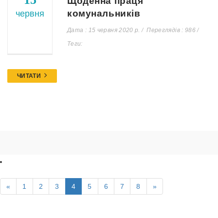
Щоденна праця
комунальників
червня
Дата : 15 червня 2020 р.
Переглядів : 986
Теги:
ЧИТАТИ
«
1
2
3
4
5
6
7
8
»