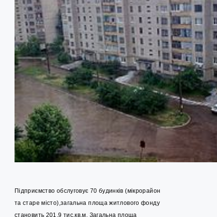
Підприємство обслуговує 70 будинків (мікрорайон
та старе місто),загальна площа житлового фонду
становить 201,9 тис.кв.м. Загальна площа