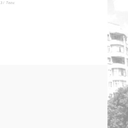
43
Теги: