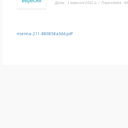
вересня
Дата : 1 вересня 2022 р.
Переглядів : 9
risenna-211-880858a3dd.pdf