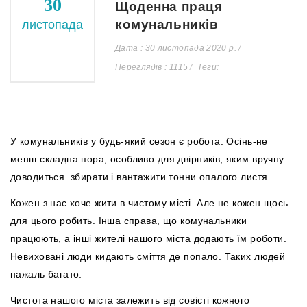
30
Щоденна праця
комунальників
листопада
Дата : 30 листопада 2020 р.
Переглядів : 1115
Теги:
У комунальників у будь-який сезон є робота. Осінь-не
менш складна пора, особливо для двірників, яким вручну
доводиться збирати і вантажити тонни опалого листя.
Кожен з нас хоче жити в чистому місті. Але не кожен щось
для цього робить. Інша справа, що комунальники
працюють, а інші жителі нашого міста додають їм роботи.
Невиховані люди кидають сміття де попало. Таких людей
нажаль багато.
Чистота нашого міста залежить від совісті кожного