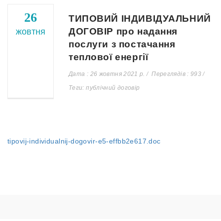
26
ТИПОВИЙ ІНДИВІДУАЛЬНИЙ
ДОГОВІР про надання
жовтня
послуги з постачання
теплової енергії
Дата : 26 жовтня 2021 р.
Переглядів : 993
Теги: публічний договір
tipovij-individualnij-dogovir-e5-effbb2e617.doc