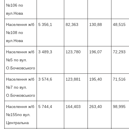
№106 по
вул.Нова
Населення ж/б
5 356,1
82,363
130,88
48,515
№108 по
вул.Нова
Населення ж/б
3 489,3
123,780
196,07
72,293
№5 по вул.
О.Бочковського
Населення ж/б
3 574,6
123,881
195,40
71,516
№7 по вул.
О.Бочковського
Населення ж/б
5 744,4
164,403
263,40
98,995
№155по вул.
Центральна