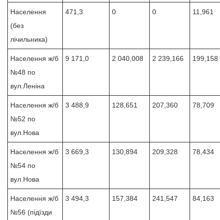
Населення
471,3
0
0
11,961
(без
лічильника)
Населення ж/б
9 171,0
2 040,008
2 239,166
199,158
№48 по
вул.Леніна
Населення ж/б
3 488,9
128,651
207,360
78,709
№52 по
вул.Нова
Населення ж/б
3 669,3
130,894
209,328
78,434
№54 по
вул.Нова
Населення ж/б
3 494,3
157,384
241,547
84,163
№56 (підїзди