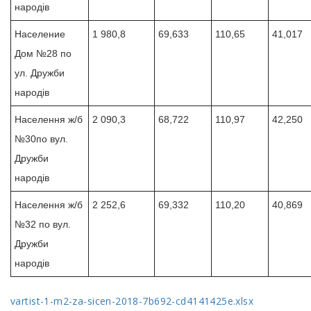
народів
Население
1 980,8
69,633
110,65
41,017
Дом №28 по
ул. Дружби
народів
Населення ж/б
2 090,3
68,722
110,97
42,250
№30по вул.
Дружби
народів
Населення ж/б
2 252,6
69,332
110,20
40,869
№32 по вул.
Дружби
народів
vartist-1-m2-za-sicen-2018-7b692-cd4141425e.xlsx