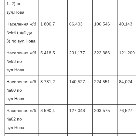
1- 2) по
вул.Нова
Населення ж/б
1 806,7
66,403
106,546
40,143
№56 (підїзди
3) по вул.Нова
Населення ж/б
5 418,5
201,177
322,386
121,209
№58 по
вул.Нова
Населення ж/б
3 731,2
140,527
224,551
84,024
№60 по
вул.Нова
Населення ж/б
3 590,4
127,048
203,575
76,527
№62 по
вул.Нова