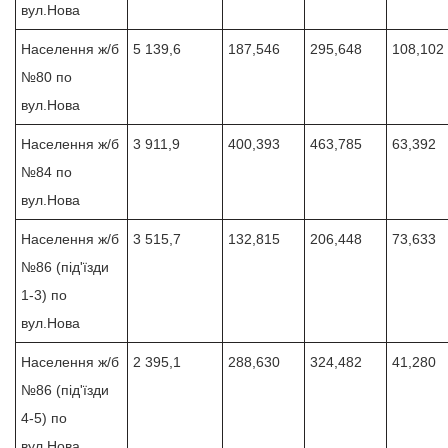
вул.Нова
Населення ж/б
5 139,6
187,546
295,648
108,102
№80 по
вул.Нова
Населення ж/б
3 911,9
400,393
463,785
63,392
№84 по
вул.Нова
Населення ж/б
3 515,7
132,815
206,448
73,633
№86 (під'їзди
1-3) по
вул.Нова
Населення ж/б
2 395,1
288,630
324,482
41,280
№86 (під'їзди
4-5) по
вул.Нова