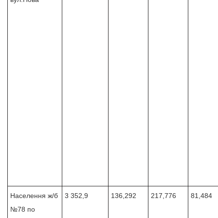
Населення ж/б
3 352,9
136,292
217,776
81,484
№78 по