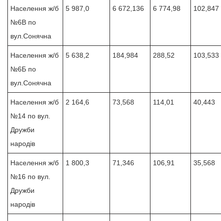
Населення ж/б
5 987,0
6 672,136
6 774,98
102,847
№6В по
вул.Сонячна
Населення ж/б
5 638,2
184,984
288,52
103,533
№6Б по
вул.Сонячна
Населення ж/б
2 164,6
73,568
114,01
40,443
№14 по вул.
Дружби
народів
Населення ж/б
1 800,3
71,346
106,91
35,568
№16 по вул.
Дружби
народів