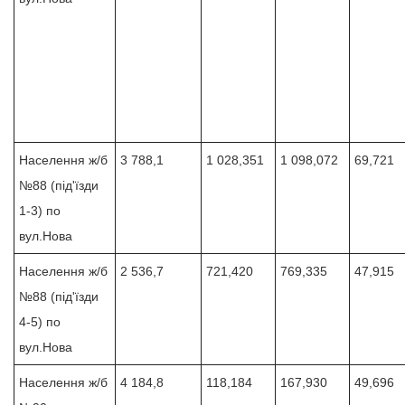
Населення ж/б
3 788,1
1 028,351
1 098,072
69,721
№88 (під'їзди
1-3) по
вул.Нова
Населення ж/б
2 536,7
721,420
769,335
47,915
№88 (під'їзди
4-5) по
вул.Нова
Населення ж/б
4 184,8
118,184
167,930
49,696