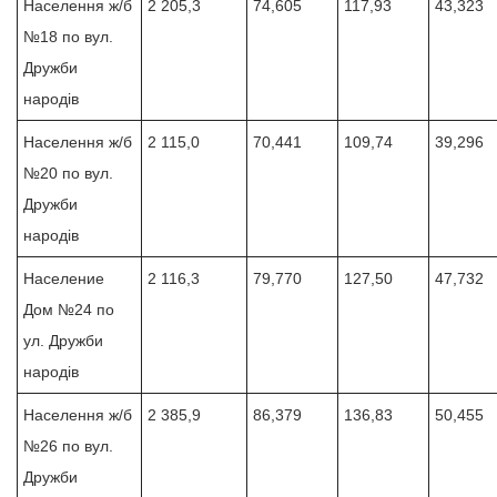
Населення ж/б
2 205,3
74,605
117,93
43,323
№18 по вул.
Дружби
народів
Населення ж/б
2 115,0
70,441
109,74
39,296
№20 по вул.
Дружби
народів
Население
2 116,3
79,770
127,50
47,732
Дом №24 по
ул. Дружби
народів
Населення ж/б
2 385,9
86,379
136,83
50,455
№26 по вул.
Дружби