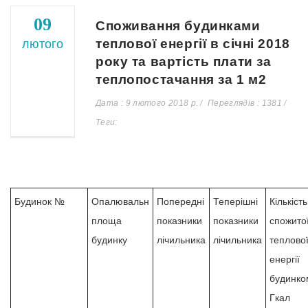
09
Споживання будинками
теплової енергії в січні 2018
лютого
року та вартість плати за
теплопостачання за 1 м2
Дата : 9 лютого 2018 р.
Переглядів : 1381
Теги:
Будинок №
Опалювальн
Попередні
Теперішні
Кількість
площа
показники
показники
спожито
будинку
лічильника
лічильника
теплово
енергії
будинко
Гкал