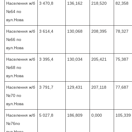
Населення ж/б
3 470,8
136,162
218,520
82,358
№64 по
вул.Нова
Населення ж/б
3 614,4
130,068
208,395
78,327
№66 по
вул.Нова
Населення ж/б
3 395,4
130,034
205,421
75,387
№68 по
вул.Нова
Населення ж/б
3 791,7
129,431
207,118
77,687
№70 по
вул.Нова
Населення ж/б
5 027,8
186,809
0,000
105,339
№76по
вул.Нова