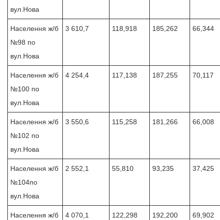
вул.Нова
Населення ж/б
3 610,7
118,918
185,262
66,344
№98 по
вул.Нова
Населення ж/б
4 254,4
117,138
187,255
70,117
№100 по
вул.Нова
Населення ж/б
3 550,6
115,258
181,266
66,008
№102 по
вул.Нова
Населення ж/б
2 552,1
55,810
93,235
37,425
№104по
вул.Нова
Населення ж/б
4 070,1
122,298
192,200
69,902